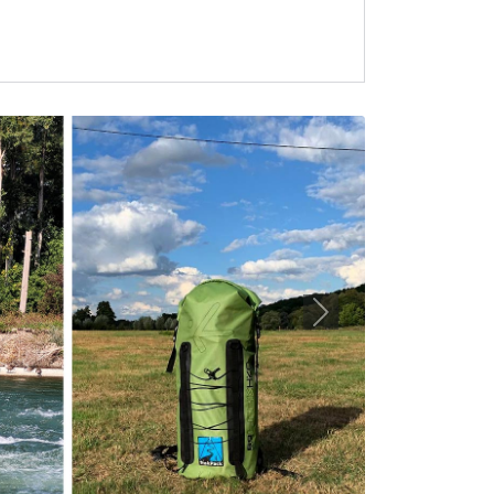
Next
üher als zugesagt
zugesagt. Alles prima. Hat sehr viel Spaß
sogar früher...