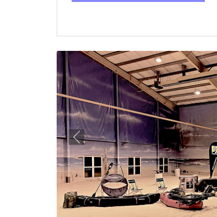
Previous
Carsten Kuhle
Blog
TrekPack – Infostand auf der O
Witten.
Warum nicht mal alle Packrafts der TrekPack Fl
und Probesitzen?
Weiterlesen: TrekPack – Infostand...