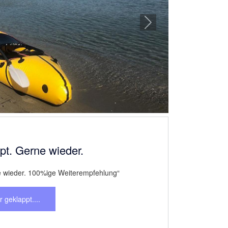
iert, kompetent
mpetent“
kompliziert,...
Next
e ein Packraft testen wollen
Wochenende ein Packraft testen wollen...
ochenende ein...