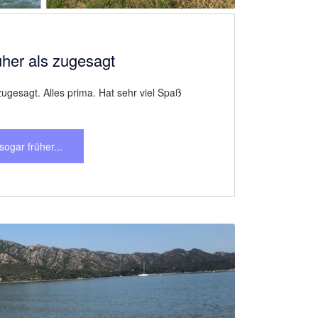
Next
pt. Gerne wieder.
ne wieder. 100%ige Weiterempfehlung“
 geklappt....
Next