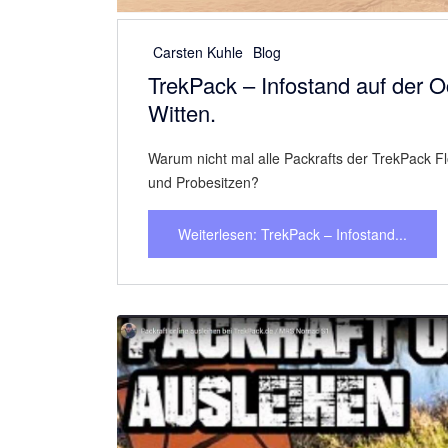
Previous
Carsten Kuhle
Blog
Erklärvideo über den Versand 
MRS Nomad S1
Weiterlesen: Erklärvideo über den...
Previous
Carsten Kuhle
Blog
Wir haben unsere TrekPack's O