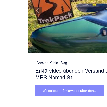
Verlässlicher und pünktlicher Versand der Packr
Weiterlesen: Wir haben unsere...
Previous
Carsten Kuhle
Blog
Perfekter Service und Kommuni
TrekPack
Die Packrafts sind extrem kompakt und haben s
Wanderboote wie auch im Wildwasser perfekt 