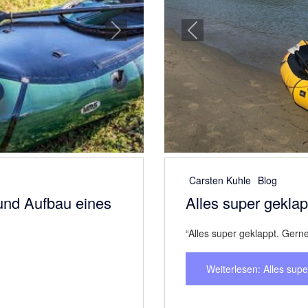
Carsten Kuhle
Blog
afts.
Schnell, unkompliz
“Schnell, unkompliziert, ko
Weiterlesen: Schnell, un
Next
Previous
Carsten Kuhle
Blog
kation mit
Hab am Wochenend
Sehr zu empfehlen. Hab am 
ich sowohl als
geschlagen.
Weiterlesen: Hab am W