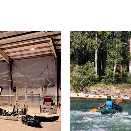
Next
Previous
cean Film Tour - in
Carsten Kuhle
Blog
Lieferung sogar fr
otte auf einen Blick sehen
“Lieferung sogar früher als 
gemacht. Gerne wieder!“
Weiterlesen: Lieferung 