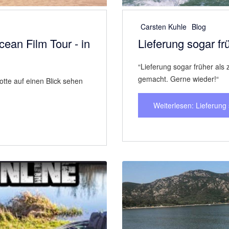
Next
Previous
und Aufbau eines
Carsten Kuhle
Blog
Alles super geklap
“Alles super geklappt. Ger
Weiterlesen: Alles super
Next
Previous
nline gebucht.